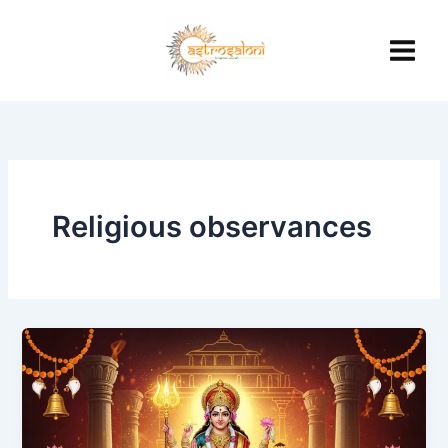
Skip
to
content
Religious observances