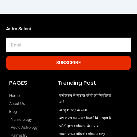
Astro Saloni
Email
SUBSCRIBE
PAGES
Trending Post
Home
वशीकरण से नाराज प्रेमी को नियंत्रित
करें
About Us
वास्तु शास्त्र के लाभ
Blog
वशीकरण का असर कितने दिन रहता है
Numerology
फोटो द्वारा वशीकरण के उपाय
Vedic Astrology
सबसे सरल मोहिनी वशीकरण मंत्र
Palmistry