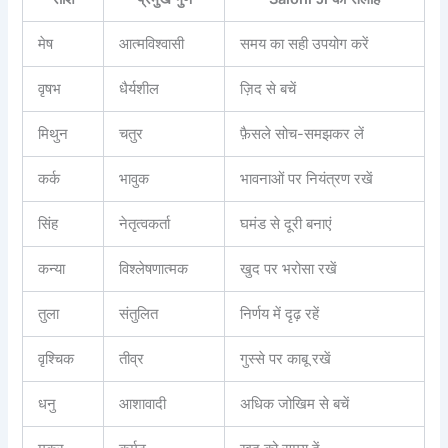
मेष
आत्मविश्वासी
समय का सही उपयोग करें
वृषभ
धैर्यशील
ज़िद से बचें
मिथुन
चतुर
फ़ैसले सोच-समझकर लें
कर्क
भावुक
भावनाओं पर नियंत्रण रखें
सिंह
नेतृत्वकर्ता
घमंड से दूरी बनाएं
कन्या
विश्लेषणात्मक
खुद पर भरोसा रखें
तुला
संतुलित
निर्णय में दृढ़ रहें
वृश्चिक
तीव्र
गुस्से पर काबू रखें
धनु
आशावादी
अधिक जोखिम से बचें