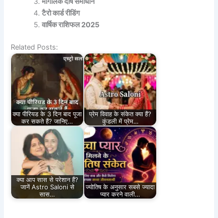
मांगलिक दोष समाधान
टैरो कार्ड रीडिंग
वार्षिक राशिफल 2025
Related Posts:
क्या पीरियड के 3 दिन बाद पूजा
प्रेम विवाह के संकेत क्या हैं?
कर सकते हैं? जानिए…
कुंडली में प्रेम…
क्या आप सास से परेशान हैं?
जानें Astro Saloni से
ज्योतिष के अनुसार सबसे ज्यादा
सास…
प्यार करने वाली…